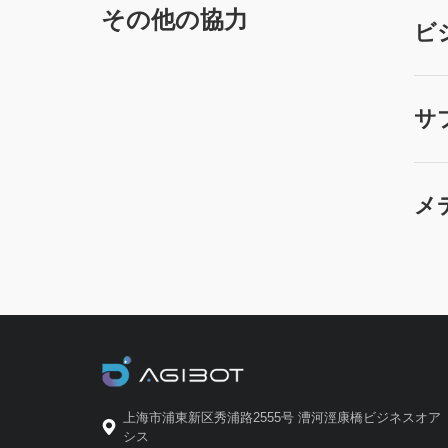
その他の協力
ビ
サ
メ
上海市浦東新区秀浦路2555号 漕河涇康橋ビジネスオア
シス