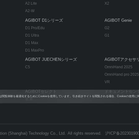
A2 Lite
X2
A2-W
AGIBOT D1シリーズ
AGIBOT Genie
D1 Pro/Edu
G2
D1 Ultra
G1
D1 Max
D1 MaxPro
AGIBOT JUECHENシリーズ
AGIBOTアクセサ
C5
OmniHand 2025
OmniHand pro 2025
VR
AGIBOTセレクト
ドキュメントセン
閲覧体験を最適化するためにCookieを使用しています。引き続きサイトを閲覧される場合、Cookieの使用
夏澜
ion (Shanghai) Technology Co., Ltd. All rights reserved.
沪ICP备20230190