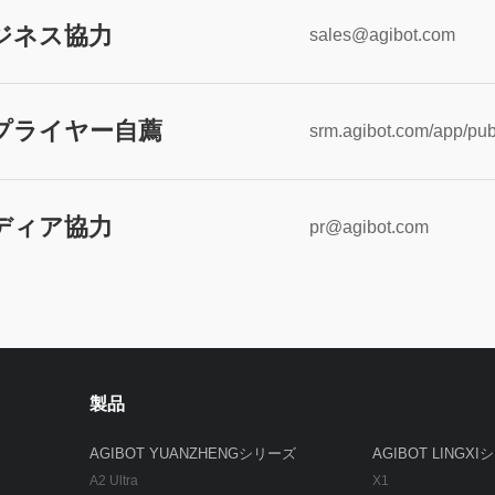
ジネス協力
sales@agibot.com
プライヤー自薦
srm.agibot.com/app/publ
ディア協力
pr@agibot.com
製品
AGIBOT YUANZHENGシリーズ
AGIBOT LINGX
A2 Ultra
X1